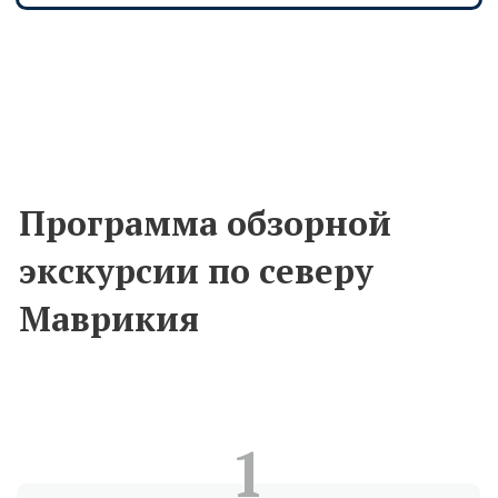
5
Заглянем на cахарный завод
Лявениур дё сюкр с дегустацией
рома.
6
Заедем в кровавую церковь, где вы
узнаете ее историю, а заодно
сделаем крутые фото. А также
посетим несчастный мыс.
Полюбуемся видом на Северные
острова.
В стоимость включено:
•
Елена Малышенко — топовый
русскоязычный гид, видеограф,
амбассадор Aviasales