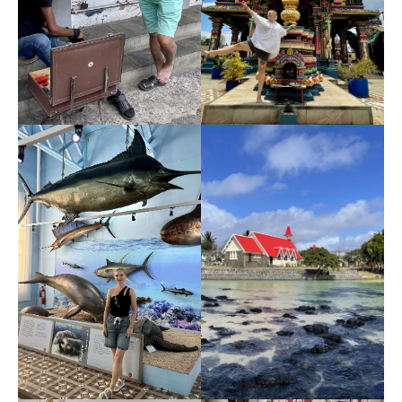
1
Заедем в столицу острова — Порт-
Луи. Посетим Тамильский храм
невероятной красоты Мадурай
Марьямен темпл и увидим красивую
набережную Каудан.
2
Отправимся на шоппинг в местные
магазинчики за сувенирами и посетим
центральный базар с фруктами,
овощами и специями.
3
Заедем в Национальный