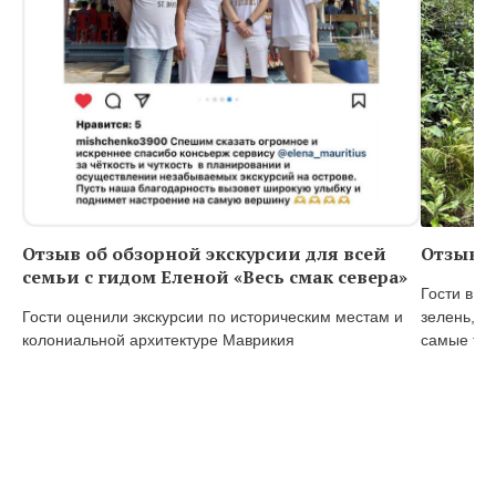
Отзыв об обзорной экскурсии для всей
Отзыв о
семьи с гидом Еленой «Весь смак севера»
Гости в в
Гости оценили экскурсии по историческим местам и
зелень, о
колониальной архитектуре Маврикия
самые тё