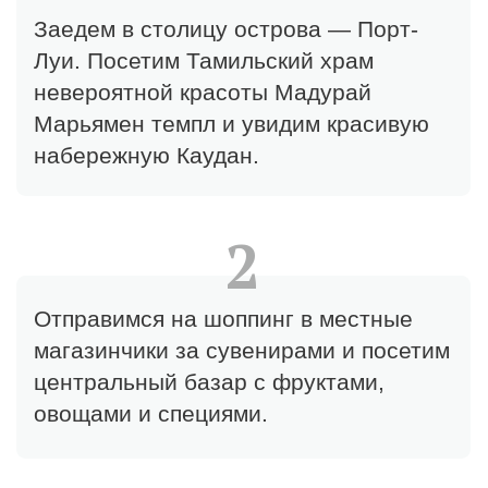
•
Комфортабельный трансфер
и личный водитель
•
Съёмка на дрон при хорошей
погоде. Оригиналы видео.
•
Бутилированная вода
Продолжительность
Экскурсия длится 8 часов
Варианты и стоимость:
•
Авто-комфорт — 900€
•
Автомобиль премиум класса — 1 500€
•
Смонтированные клипы с 3 камер:
айфон, insta360 и дрон — 200€
•
Аренда платья с длинным шлейфом
для фотосессии — 200 €
Для больших семей или групп друзей
(более 5 человек) стоимость экскурсии