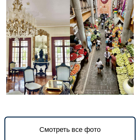
исторический музей, где находится
чучело знаменитой птицы Додо.
4
Побываем в Цитадели Аделаида,
откуда открывается вид с горы
на всю столицу.
5
Посетим колониальный дом-музей
и ромоварню Лабурдоне
с дегустацией мёда, рома, сахара
и мармелада и хорошим рестораном.
или