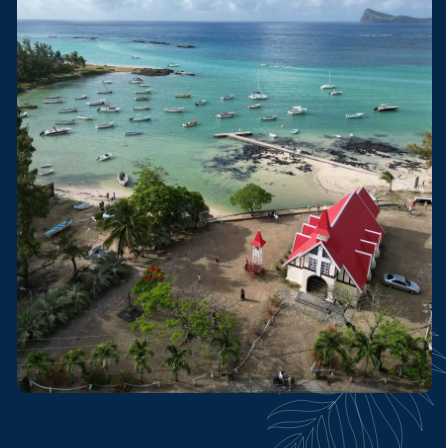
Посмотрите видео и фото
с нашей экскурсии
по северу Маврикия
Север острова Маврикий — это
сосредоточие лучших пляжей, ночной
жизни и вкусных ресторанчиков