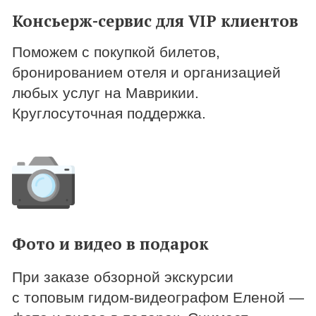
Разработчик сайта www.dubanova.com
Иконки созданы Chanut-is, juicy_fish, Ehtisham Abid,
Aziz Muttaqin с сайта www.freepik.com